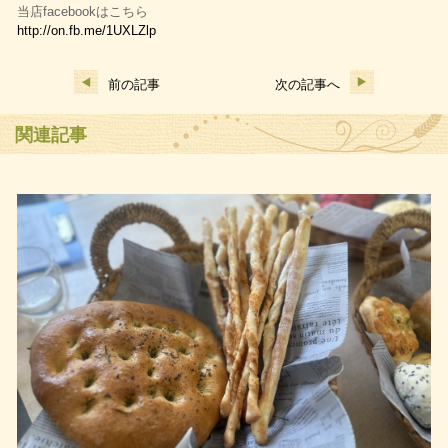
当店facebookはこちら
http://on.fb.me/1UXLZlp
前の記事
次の記事へ
関連記事