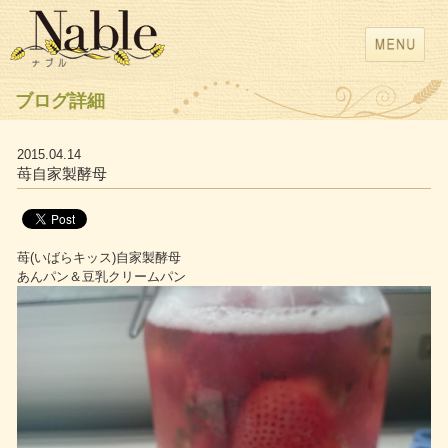
ブログ詳細
2015.04.14
苺自家製酵母
苺(いばらキッス)自家製酵母
あんパン＆豆乳クリームパン