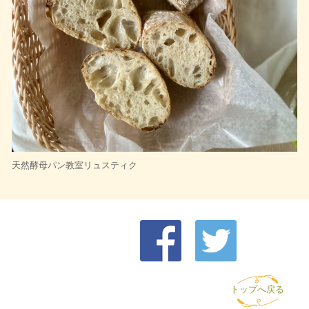
天然酵母パン教室リュスティク
トップへ戻る