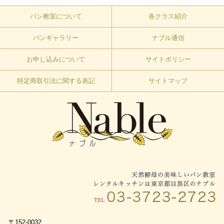
パン教室について
各クラス紹介
パンギャラリー
ナブル通信
お申し込みについて
サイトポリシー
特定商取引法に関する表記
サイトマップ
〒152-0032