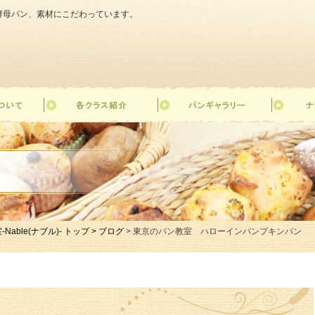
天然酵母パン、素材にこだわっています。
le(ナブル)- トップ >
ブログ
> 東京のパン教室 ハローインパンプキンパン