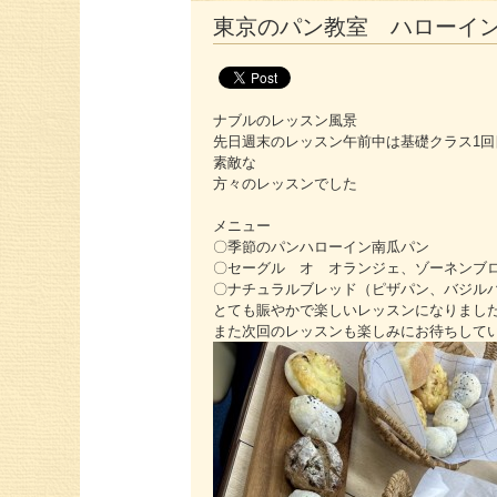
東京のパン教室 ハローイ
ナブルのレッスン風景
先日週末のレッスン午前中は基礎クラス1回
素敵な
方々のレッスンでした
メニュー
〇季節のパンハローイン南瓜パン
〇セーグル オ オランジェ、ゾーネンブ
〇ナチュラルブレッド（ピザパン、バジル
とても賑やかで楽しいレッスンになりまし
また次回のレッスンも楽しみにお待ちして