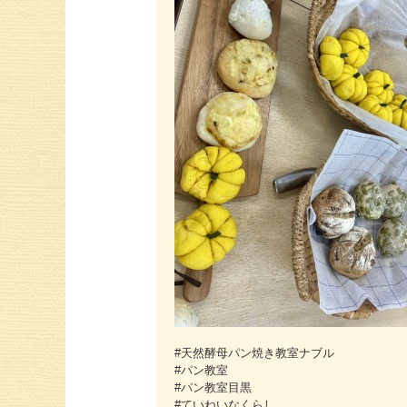
#天然酵母パン焼き教室ナブル
#パン教室
#パン教室目黒
#ていねいなくらし