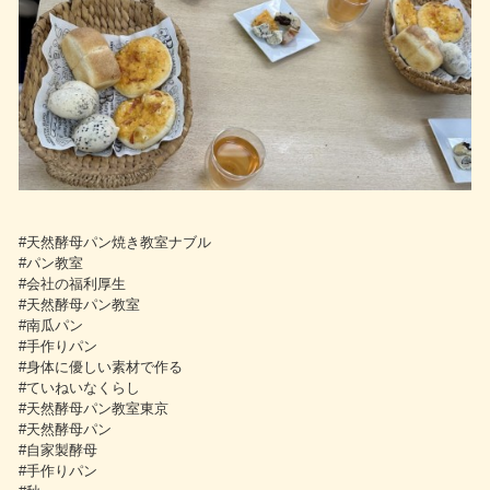
#天然酵母パン焼き教室ナブル
#パン教室
#会社の福利厚生
#天然酵母パン教室
#南瓜パン
#手作りパン
#身体に優しい素材で作る
#ていねいなくらし
#天然酵母パン教室東京
#天然酵母パン
#自家製酵母
#手作りパン