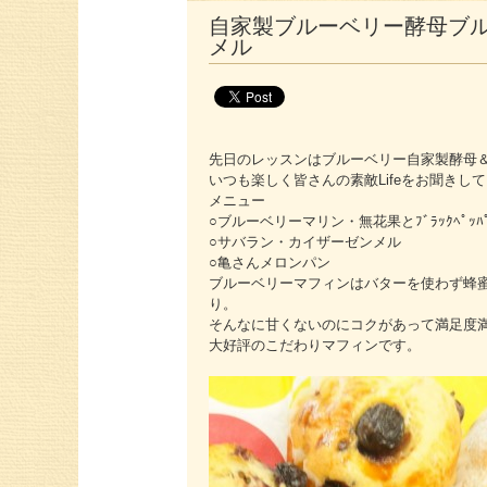
自家製ブルーベリー酵母ブ
メル
先日のレッスンはブルーベリー自家製酵母
いつも楽しく皆さんの素敵Lifeをお聞き
メニュー
○ブルーベリーマリン・無花果とﾌﾞﾗｯｸﾍﾟｯﾊ
○サバラン・カイザーゼンメル
○亀さんメロンパン
ブルーベリーマフィンはバターを使わず蜂
り。
そんなに甘くないのにコクがあって満足度
大好評のこだわりマフィンです。