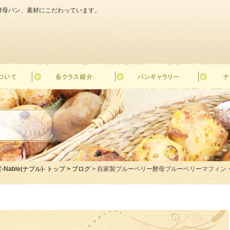
天然酵母パン、素材にこだわっています。
le(ナブル)- トップ >
ブログ
> 自家製ブルーベリー酵母ブルーベリーマフィン