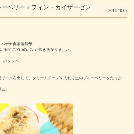
ルーベリーマフィン・カイザーゼン
2016.10.07
＆バナナ自家製酵母
している間に沢山のパンが焼きあがりました。
ﾟｰのクッペ
蜜でコクを出して、クリームチーズを入れて生のブルーベリーをたっぷ
満点！