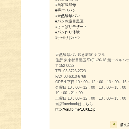
#自家製酵母
#手作りパン
#天然酵母パン
#パン教室目黒区
#さっぱりデザート
#パン作り体験
#手作りおやつ
天然酵母パン焼き教室 ナブル
住所 東京都目黒区平町1-26-18 第一ベルハウ
〒152-0032
TEL 03-3723-2723
FAX 03-6310-6769
OPEN 平日 10：00～12：00 13：00～15
金曜日 10：00～12：00 13：00～15：00
19：00～21：00
土曜日 10：00～12：00 13：00～15：00
当店facebookはこちら
http://on.fb.me/1UXLZlp
前の