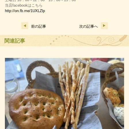
当店facebookはこちら
http://on.fb.me/1UXLZlp
前の記事
次の記事へ
関連記事