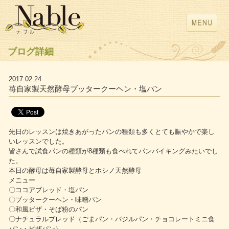
ブログ詳細
2017.02.24
苺自家製天然酵母ブッタークーヘン・塩パン
先日のレッスンは焼きあがったパンの種類も多くとても賑やかで楽し
いレッスンでした。
皆さんで試食パンの種類が8種類も食べれてパンバイキングみたいでし
た。
本日の酵母は苺自家製酵母とホシノ天然酵母
メニュー
〇ココアブレッド・塩パン
〇ブッタークーヘン・味噌パン
〇和風ビザ・そば粉のパン
〇ナチュラルブレッド（ごまパン・バジルパン・チョコレートミニ食
パン・ピザパン）